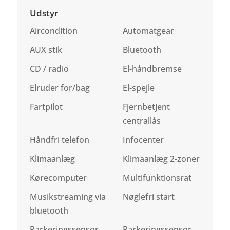
Udstyr
Aircondition
Automatgear
AUX stik
Bluetooth
CD / radio
El-håndbremse
Elruder for/bag
El-spejle
Fartpilot
Fjernbetjent
centrallås
Håndfri telefon
Infocenter
Klimaanlæg
Klimaanlæg 2-zoner
Kørecomputer
Multifunktionsrat
Musikstreaming via
Nøglefri start
bluetooth
Parkeringssensor
Parkeringssensor