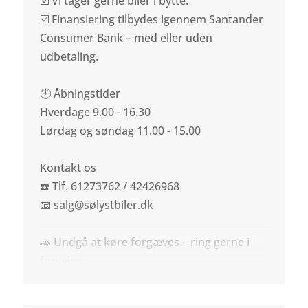
☑️ Vi tager gerne biler i bytte.
☑️ Finansiering tilbydes igennem Santander
Consumer Bank – med eller uden
udbetaling.
🕘 Åbningstider
Hverdage 9.00 - 16.30
Lørdag og søndag 11.00 - 15.00
Kontakt os
☎️ Tlf. 61273762 / 42426968
📧 salg@sølystbiler.dk
🚗 Undgå at køre forgæves – ring gerne i
forvejen