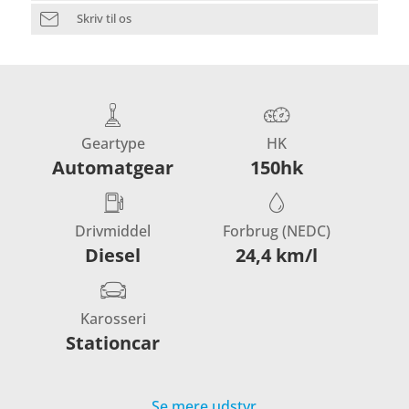
Skriv til os
Geartype
HK
Automatgear
150hk
Drivmiddel
Forbrug (NEDC)
Diesel
24,4 km/l
Karosseri
Stationcar
Se mere udstyr