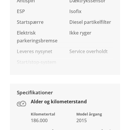
Antispin
Dæktrykssensor
ESP
Isofix
Startspærre
Diesel partikelfilter
Elektrisk
Ikke ryger
parkeringsbremse
Leveres nysynet
Service overholdt
Start/stop-system
Specifikationer
Alder og kilometerstand
Kilometertal
Model årgang
186.000
2015