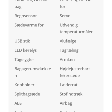
bag
for
Regnsensor
Servo
Sædevarme for
Udvendig
temperaturmåler
USB stik
Alufælge
LED kørelys
Tagræling
Tågelygter
Armlæn
Bagagerumsdække
Højdejusterbart
n
førersæde
Kopholder
Læderrat
Splitbagsæde
Stofindtræk
ABS
Airbag