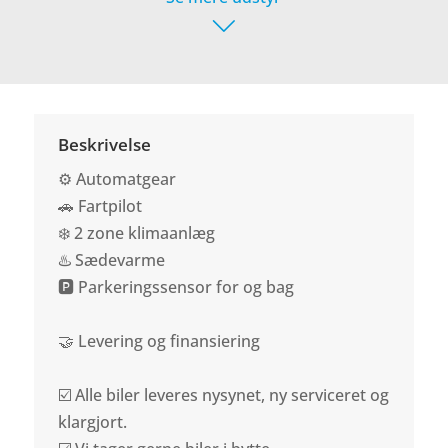
Beskrivelse
⚙️ Automatgear
🚗 Fartpilot
❄️ 2 zone klimaanlæg
♨️ Sædevarme
🅿️ Parkeringssensor for og bag
🤝 Levering og finansiering
☑️ Alle biler leveres nysynet, ny serviceret og
klargjort.