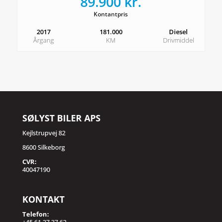
89.900 kr.
Kontantpris
2017
181.000
Diesel
Årgang
KM
Drivmiddel
SØLYST BILER APS
Kejlstrupvej 82
8600 Silkeborg
CVR:
40047190
KONTAKT
Telefon: