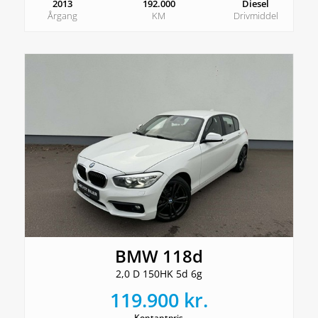
2013
192.000
Diesel
Årgang
KM
Drivmiddel
BMW 118d
2,0 D 150HK 5d 6g
119.900 kr.
Kontantpris