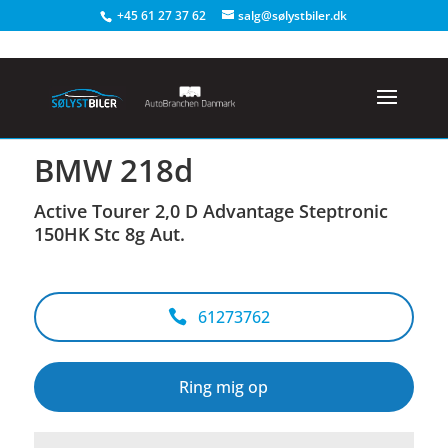
+45 61 27 37 62
salg@sølystbiler.dk
<
Tilbage til søgeresultat
BMW 218d
Active Tourer 2,0 D Advantage Steptronic
150HK Stc 8g Aut.
61273762
Ring mig op