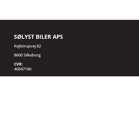
SØLYST BILER APS
Kejlstrupvej 82
8600 Silkeborg
CVR:
40047190
KONTAKT
Telefon:
+45 61 27 37 62
E-mail:
salg@sølystbiler.dk
ÅBNINGSTIDER