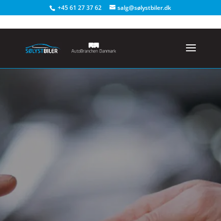
+45 61 27 37 62
salg@sølystbiler.dk