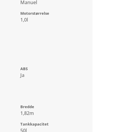
Manuel
Motorstørrelse
1,0l
ABS
Ja
Bredde
1,82m
Tankkapacitet
50l