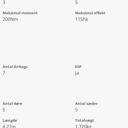
3
5
Maksimal moment
Maksimal effekt
200Nm
115hk
Antal Airbags
ESP
7
Ja
Antal døre
Antal sæder
5
5
Længde
Totalvægt
4,27m
1.720kg