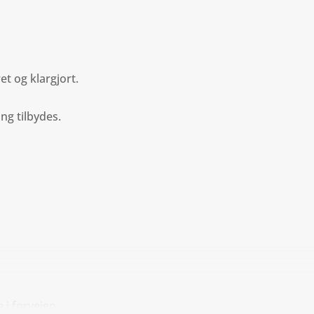
ret og klargjort.
ng tilbydes.
 i forvejen