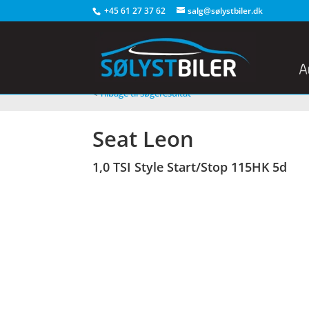
+45 61 27 37 62
salg@sølystbiler.dk
<
Tilbage til søgeresultat
Seat Leon
1,0 TSI Style Start/Stop 115HK 5d