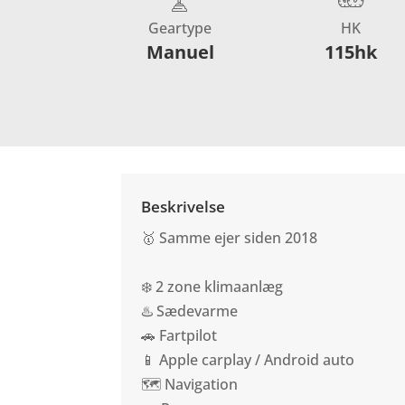
Geartype
HK
Manuel
115hk
Beskrivelse
🥇 Samme ejer siden 2018
❄️ 2 zone klimaanlæg
♨️ Sædevarme
🚗 Fartpilot
📱 Apple carplay / Android auto
🗺️ Navigation