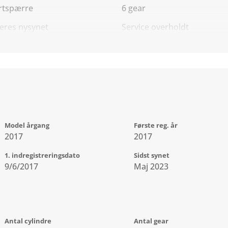
rtspærre
6 gear
eres nysynet
Service overholdt
Model årgang
Første reg. år
2017
2017
1. indregistreringsdato
Sidst synet
9/6/2017
Maj 2023
Antal cylindre
Antal gear