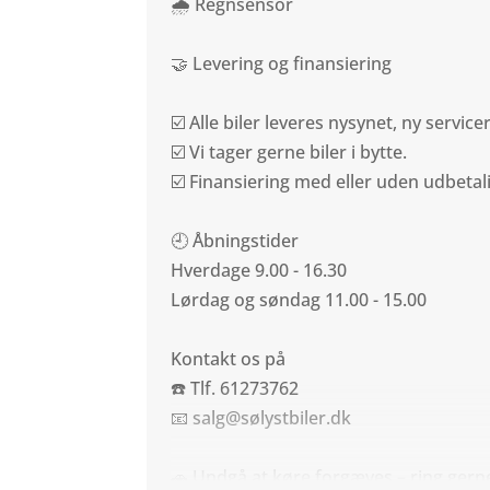
🌧️ Regnsensor
🤝 Levering og finansiering
☑️ Alle biler leveres nysynet, ny service
☑️ Vi tager gerne biler i bytte.
☑️ Finansiering med eller uden udbetali
🕘 Åbningstider
Hverdage 9.00 - 16.30
Lørdag og søndag 11.00 - 15.00
Kontakt os på
☎️ Tlf. 61273762
📧 salg@sølystbiler.dk
🚗 Undgå at køre forgæves – ring gerne