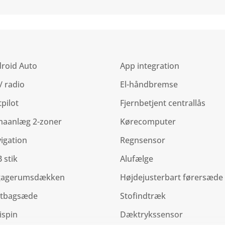
roid Auto
App integration
/ radio
El-håndbremse
tpilot
Fjernbetjent centrallås
maanlæg 2-zoner
Kørecomputer
igation
Regnsensor
 stik
Alufælge
gagerumsdækken
Højdejusterbart førersæde
itbagsæde
Stofindtræk
ispin
Dæktrykssensor