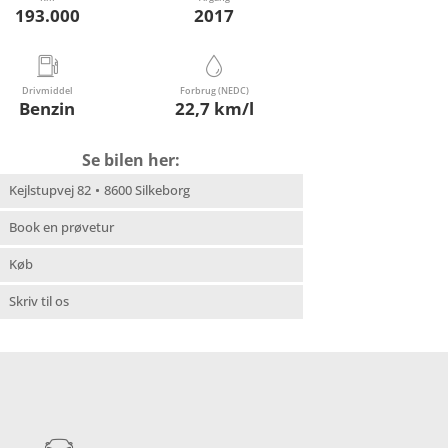
193.000
2017
Drivmiddel
Forbrug (NEDC)
Benzin
22,7 km/l
Se bilen her:
Kejlstupvej 82
8600 Silkeborg
Book en prøvetur
Køb
Skriv til os