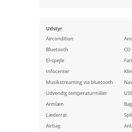
Udstyr
Aircondition
And
Bluetooth
CD 
El-spejle
Far
Infocenter
Kli
Musikstreaming via bluetooth
Nav
Udvendig temperaturmåler
USB
Armlæn
Ba
Læderrat
Spl
Airbag
Ant