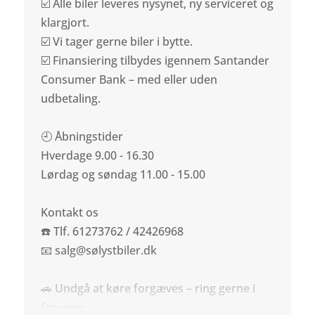
☑️ Alle biler leveres nysynet, ny serviceret og
klargjort.
☑️ Vi tager gerne biler i bytte.
☑️ Finansiering tilbydes igennem Santander
Consumer Bank – med eller uden
udbetaling.
🕘 Åbningstider
Hverdage 9.00 - 16.30
Lørdag og søndag 11.00 - 15.00
Kontakt os
☎️ Tlf. 61273762 / 42426968
📧 salg@sølystbiler.dk
🚗 Undgå at køre forgæves – ring gerne i
forvejen