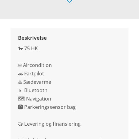
Beskrivelse
🐎 75 HK
❄️ Aircondition
🚗 Fartpilot
♨️ Sædevarme
📱 Bluetooth
🗺️ Navigation
🅿️ Parkeringssensor bag
🤝 Levering og finansiering