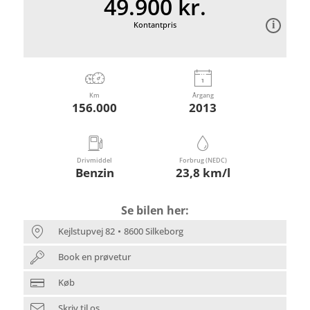
49.900 kr.
Kontantpris
Km
Årgang
156.000
2013
Drivmiddel
Forbrug (NEDC)
Benzin
23,8 km/l
Se bilen her:
Kejlstupvej 82
8600 Silkeborg
Book en prøvetur
Køb
Skriv til os