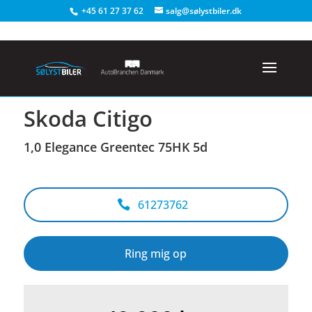
+45 61 27 37 62
salg@sølystbiler.dk
<
Tilbage til søgeresultat
Skoda Citigo
1,0 Elegance Greentec 75HK 5d
61273762
Ring mig op