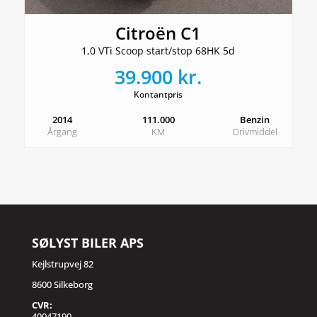
Citroën C1
1,0 VTi Scoop start/stop 68HK 5d
39.900 kr.
Kontantpris
2014
111.000
Benzin
Årgang
KM
Drivmiddel
SØLYST BILER APS
Kejlstrupvej 82
8600 Silkeborg
CVR:
40047190