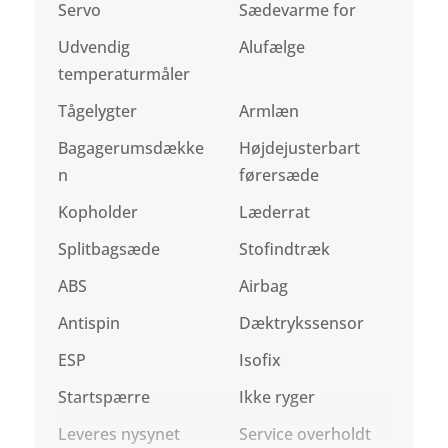
Servo
Sædevarme for
Udvendig
Alufælge
temperaturmåler
Tågelygter
Armlæn
Bagagerumsdække
Højdejusterbart
n
førersæde
Kopholder
Læderrat
Splitbagsæde
Stofindtræk
ABS
Airbag
Antispin
Dæktrykssensor
ESP
Isofix
Startspærre
Ikke ryger
Leveres nysynet
Service overholdt