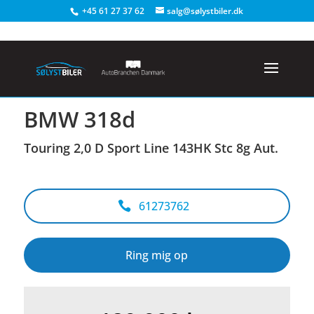
+45 61 27 37 62
salg@sølystbiler.dk
<
Tilbage til søgeresultat
BMW 318d
Touring 2,0 D Sport Line 143HK Stc 8g Aut.
61273762
Ring mig op