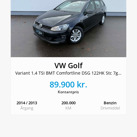
VW Golf
Variant 1,4 TSI BMT Comfortline DSG 122HK Stc 7g Aut.
89.900 kr.
Kontantpris
2014 / 2013
200.000
Benzin
Årgang
KM
Drivmiddel