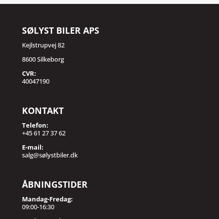
SØLYST BILER APS
Kejlstrupvej 82
8600 Silkeborg
CVR:
40047190
KONTAKT
Telefon:
+45 61 27 37 62
E-mail:
salg@sølystbiler.dk
ÅBNINGSTIDER
Mandag-Fredag:
09:00-16:30