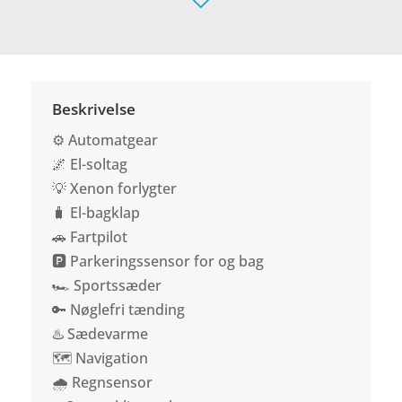
Beskrivelse
⚙️ Automatgear
🌌 El-soltag
💡 Xenon forlygter
🧳 El-bagklap
🚗 Fartpilot
🅿️ Parkeringssensor for og bag
🏎️ Sportssæder
🔑 Nøglefri tænding
♨️ Sædevarme
🗺️ Navigation
🌧️ Regnsensor