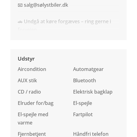
📧 salg@sølystbiler.dk
🚗 Undgå at køre forgæves – ring gerne i
forvejen
Udstyr
Aircondition
Automatgear
AUX stik
Bluetooth
CD / radio
Elektrisk bagklap
Elruder for/bag
El-spejle
El-spejle med
Fartpilot
varme
Fjernbetjent
Håndfri telefon