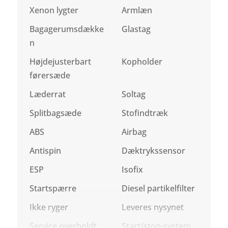
Xenon lygter
Armlæn
Bagagerumsdække
Glastag
n
Højdejusterbart
Kopholder
førersæde
Læderrat
Soltag
Splitbagsæde
Stofindtræk
ABS
Airbag
Antispin
Dæktrykssensor
ESP
Isofix
Startspærre
Diesel partikelfilter
Ikke ryger
Leveres nysynet
Service overholdt
Start/stop-system